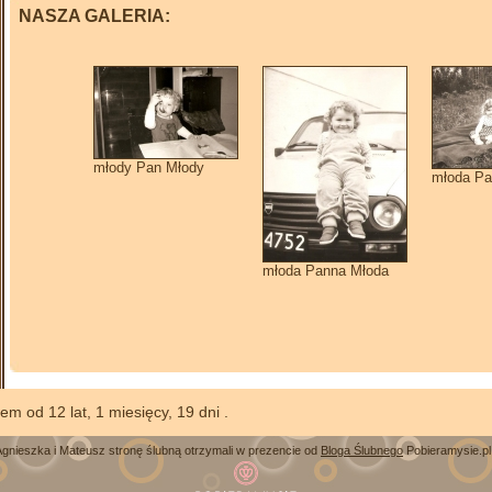
NASZA GALERIA:
młody Pan Młody
młoda Pa
młoda Panna Młoda
łżeństwem od 12 lat, 1 miesięcy, 19 dn
Agnieszka i Mateusz stronę ślubną otrzymali w prezencie od
Bloga Ślubnego
Pobieramysie.pl 