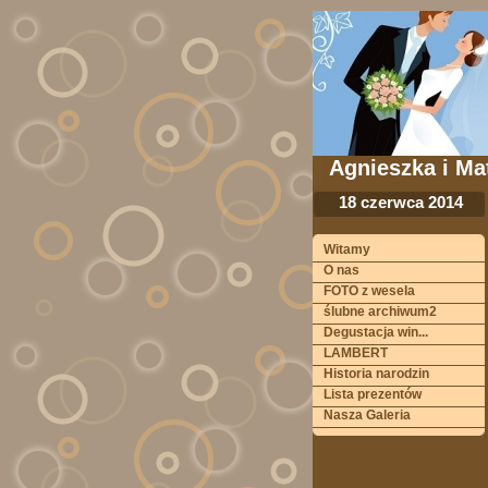
Agnieszka i Ma
18 czerwca 2014
Witamy
O nas
FOTO z wesela
ślubne archiwum2
Degustacja win...
LAMBERT
Historia narodzin
Lista prezentów
Nasza Galeria