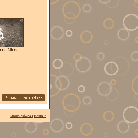
nna Młoda
i .
Strona główna |
Kontakt
!