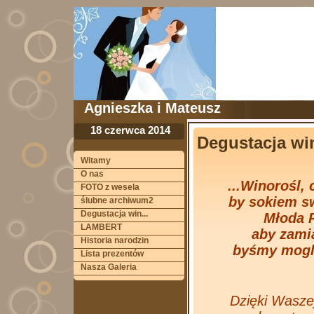
Agnieszka i Mateusz
18 czerwca 2014
Degustacja win
Witamy
O nas
...Winorośl,
FOTO z wesela
by sokiem s
ślubne archiwum2
Degustacja win...
Młoda P
LAMBERT
aby zami
Historia narodzin
byśmy mogli
Lista prezentów
Nasza Galeria
Dzięki Wasz