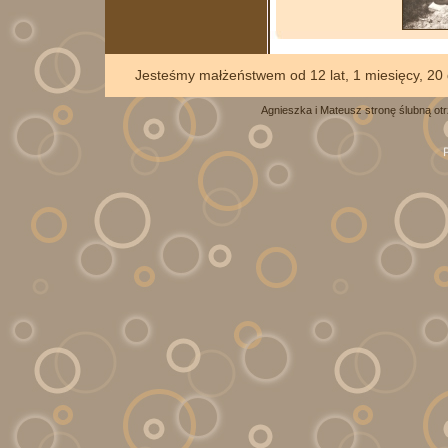
Jesteśmy małżeństwem od 12
Agnieszka i Mateusz stronę ślubną ot