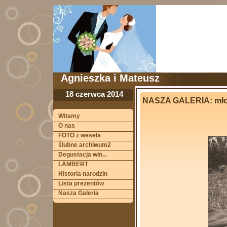
Agnieszka i Mateusz
18 czerwca 2014
NASZA GALERIA: mło
Witamy
O nas
FOTO z wesela
ślubne archiwum2
Degustacja win...
LAMBERT
Historia narodzin
Lista prezentów
Nasza Galeria